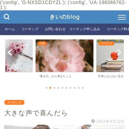
('config', 'G-NXSD1CDYZL'); ('config', 'UA-196066762-
1');
きいのblog
ホーム
コーチング
お問い合わせ コーチング申し込み
コーチング料
介護
コーチング
『看る力』から考えたこと
不幸にならない生き方
コーチング
大きな声で喜んだら
2021年4月12日