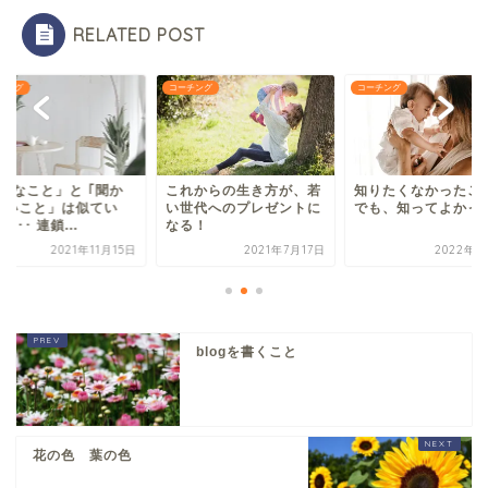
RELATED POST
チング
コーチング
コーチング
無礼なこと」と ｢聞か
これからの生き方が、若
知りたくなかった
ないこと」は似てい
い世代へのプレゼントに
でも、知ってよかっ
 ･･･ 連鎖...
なる！
2021年11月15日
2021年7月17日
2022年2
blogを書くこと
花の色 葉の色