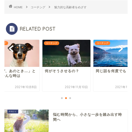
HOME
コーチング
魅力的な高齢者をめざす
RELATED POST
チング
コーチング
コーチング
なぜ、あのとき…」と
何がそうさせるの？
同じ話を何度でも
うそんな時は
2021年10月8日
2021年11月10日
2021年11
悩む時間から、小さな一歩を踏み出す時
間へ