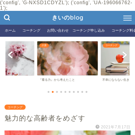
('config', 'G-NXSD1CDYZL'); ('config', 'UA-196066762-
1');
きいのblog
ホーム
コーチング
お問い合わせ コーチング申し込み
コーチング料
介護
コーチング
『看る力』から考えたこと
不幸にならない生き方
コーチング
魅力的な高齢者をめざす
2021年7月17日