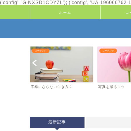
('config', 'G-NXSD1CDYZL'); ('config', 'UA-196066762-1'
ホーム
コ
コーチング
コーチング
たこと
不幸にならない生き方２
写真を撮るコツ
最新記事