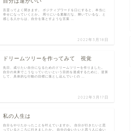
自分は運がいい
言霊ってよく聞きます。 ポジティブワードを口にすると、本当に
幸せになっていくとか。 周りにいる素敵だな、輝いているな、と
感じる人からは、自分を落とすような言葉 …
2022年3月18日
ドリームツリーを作ってみて 視覚
先日、成りたい自分になるためのドリームツリーを作りました。
自分の未来でこうなっていたいという目的を達成するために、逆算
して、具体的な行動の目標に落とし込んでいくの …
2022年3月17日
私の人生は
自分もやりたかったことを叶えていますか。 自分が行きたいと思
っているところに行きましたか。 自分の会いたいと思う人に会い