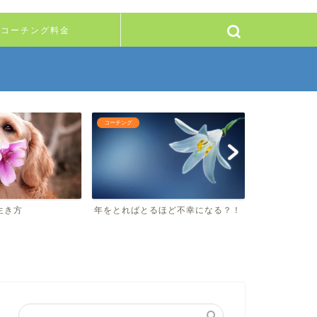
コーチング料金
コーチング
コーチング
い生き方
年をとればとるほど不幸になる？！
10年後の私
なる