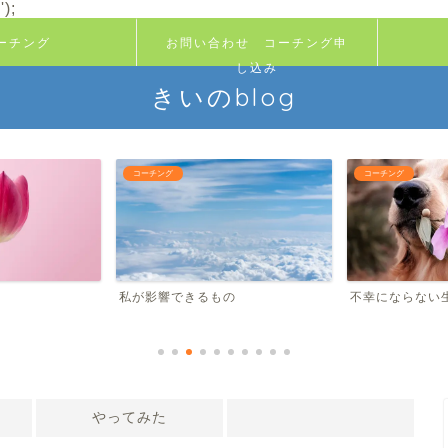
);
ーチング
お問い合わせ コーチング申
し込み
きいのblog
コーチング
コーチング
私が影響できるもの
不幸にならな
やってみた