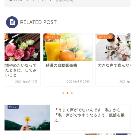
HOME
コーチング
自分の中から
RELATED POST
チング
コーチング
コーチング
の習慣やめたいなって
砂漠の自動販売機
大きな声で喜んだら
もったときに、してみ
楽しいこと
2021年6月10日
2021年8月29日
2021年4
「うまく声がでないんです 私」から
「私、声がでやすくなるよう、腹筋を鍛
え...