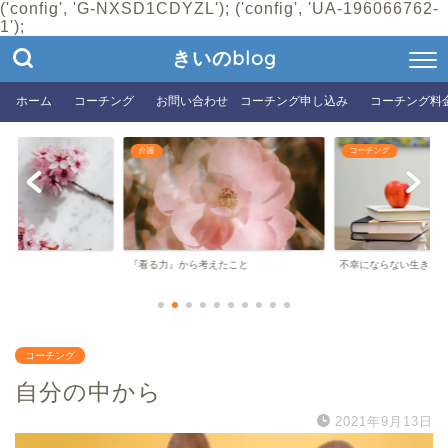
('config', 'G-NXSD1CDYZL'); ('config', 'UA-196066762-
1');
きいのblog
ホーム
コーチング
お問い合わせ コーチング申し込み
コーチング料
介護
コーチング
『看る力』から考えたこと
不幸にならない生き方
コーチング
自分の中から
2021年9月13日