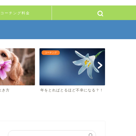
コーチング料金
コーチング
コーチング
い生き方
年をとればとるほど不幸になる？！
10年後の私
なる