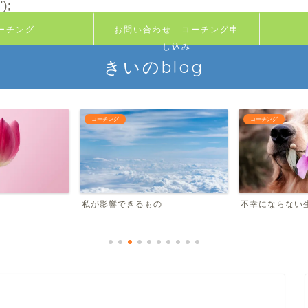
);
ーチング
お問い合わせ コーチング申
し込み
きいのblog
コーチング
コーチング
私が影響できるもの
不幸にならな