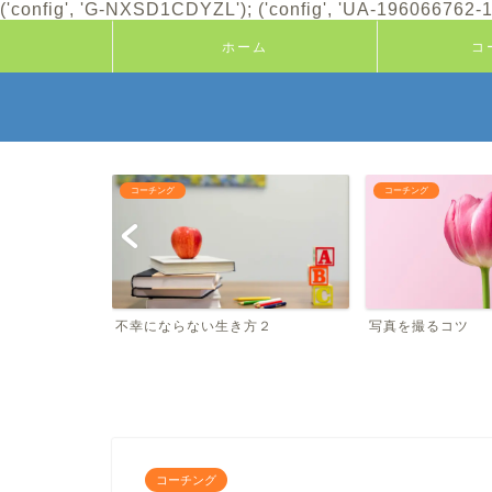
('config', 'G-NXSD1CDYZL'); ('config', 'UA-196066762-1'
ホーム
コ
コーチング
コーチング
たこと
不幸にならない生き方２
写真を撮るコツ
コーチング