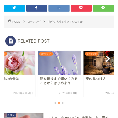
HOME
コーチング
自分の人生を生きていますか
RELATED POST
チング
コーチング
コーチング
0年後の自分は
話を最後まで聞いてみる
夢の見つけ方
ことからはじめよう
2021年7月31日
2021年8月18日
2022年3
コミュニケーションに必要なこと...安心