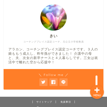
ホーム
コーチング
きい
コーチングプレイス認定コーチ、元公立小学校教員
お問い合わせ コーチン
グ申し込み
アラカン、コーチングプレイス認定コーチです。３人の
娘ももう成人し、昨年孫ができました！ 介護中の母
と、夫、次女の新卒ナースと４人暮らしです。三女は就
活中で離れた空から応援中！
コーチング料金
＼ Follow me ／
MENU
サイトマップ
免責事項