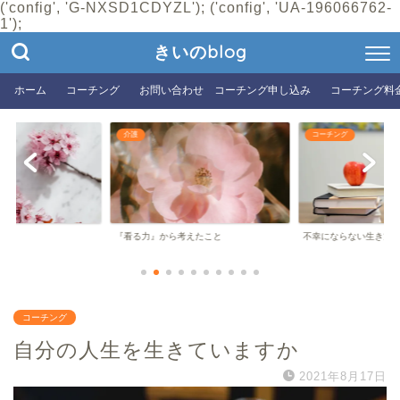
('config', 'G-NXSD1CDYZL'); ('config', 'UA-196066762-
1');
きいのblog
ホーム
コーチング
お問い合わせ コーチング申し込み
コーチング料
介護
コーチング
『看る力』から考えたこと
不幸にならない生き方
コーチング
自分の人生を生きていますか
2021年8月17日