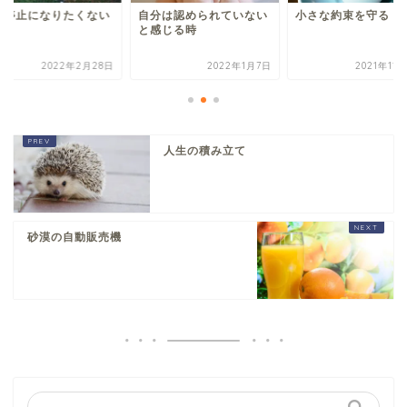
考停止になりたくない
自分は認められていない
小さな約束を守る
と感じる時
2022年2月28日
2022年1月7日
2021年11
人生の積み立て
砂漠の自動販売機