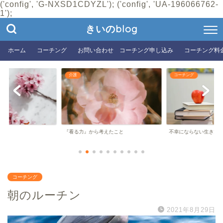
('config', 'G-NXSD1CDYZL'); ('config', 'UA-196066762-
1');
きいのblog
ホーム
コーチング
お問い合わせ コーチング申し込み
コーチング料
介護
コーチング
『看る力』から考えたこと
不幸にならない生き方
コーチング
朝のルーチン
2021年8月29日