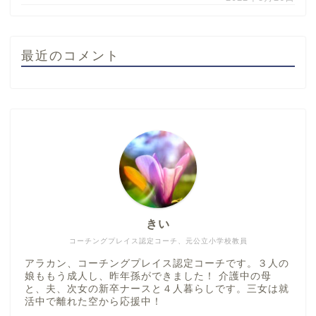
最近のコメント
ホーム
コーチング
きい
コーチングプレイス認定コーチ、元公立小学校教員
お問い合わせ コーチン
アラカン、コーチングプレイス認定コーチです。３人の
グ申し込み
娘ももう成人し、昨年孫ができました！ 介護中の母
と、夫、次女の新卒ナースと４人暮らしです。三女は就
活中で離れた空から応援中！
コーチング料金