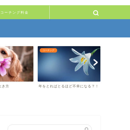
コーチング料金
コーチング
コーチング
い生き方
年をとればとるほど不幸になる？！
10年後の私
なる