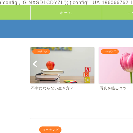
('config', 'G-NXSD1CDYZL'); ('config', 'UA-196066762-1'
ホーム
コ
コーチング
コーチング
たこと
不幸にならない生き方２
写真を撮るコツ
コーチング