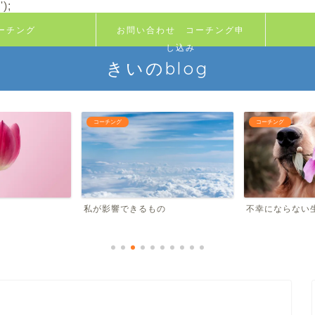
);
ーチング
お問い合わせ コーチング申
し込み
きいのblog
コーチング
コーチング
私が影響できるもの
不幸にならな