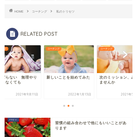
HOME
コーチング
私のトリセツ
RELATED POST
チング
コーチング
コーチング
んばらない 無理やり
新しいことを始めてみた
次のミッション、み
力しなくても
ませんか
2021年9月11日
2022年1月13日
2021年5
習慣の組み合わせで他にもいいことがあ
ります