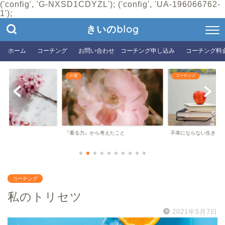
('config', 'G-NXSD1CDYZL'); ('config', 'UA-196066762-
1');
きいのblog
ホーム
コーチング
お問い合わせ コーチング申し込み
コーチング料
介護
コーチング
『看る力』から考えたこと
不幸にならない生き方
コーチング
私のトリセツ
2021年5月7日