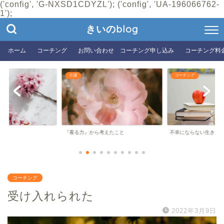
('config', 'G-NXSD1CDYZL'); ('config', 'UA-196066762-
1');
きいのblog
ホーム
コーチング
お問い合わせ コーチング申し込み
コーチング料
介護
コーチング
『看る力』から考えたこと
不幸にならない生き方
コーチング
受け入れられた
2022年3月9日