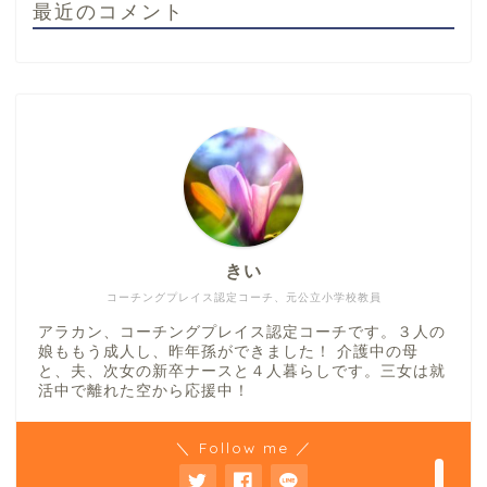
最近のコメント
ホーム
コーチング
きい
コーチングプレイス認定コーチ、元公立小学校教員
お問い合わせ コーチン
アラカン、コーチングプレイス認定コーチです。３人の
グ申し込み
娘ももう成人し、昨年孫ができました！ 介護中の母
と、夫、次女の新卒ナースと４人暮らしです。三女は就
活中で離れた空から応援中！
コーチング料金
＼ Follow me ／