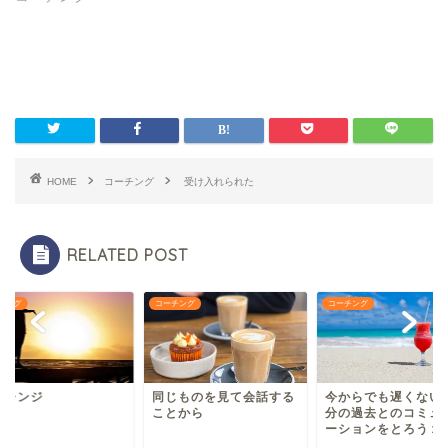
HOME
コーチング
受け入れられた
RELATED POST
チング
コーチング
コーチング
ャレンジ
同じものを見て会話する
今からでも遅くない
ことから
分の過去とのコミュ
ーションをとろう１